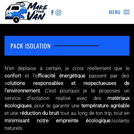
MENU
Skip to main content
PACK ISOLATION
N’en déplaise à certain, je crois réellement que le
confort
et l’e
fficacité énergétique
passent par des
s
olutions responsables et respectueuses de
l’environnement
. C’est pourquoi je te proposes un
service d’isolation réalisé avec des
matériaux
écologiques
, pour te garantir une
température agréable
et une r
éduction du bruit
tout au long de ton trip, tout en
minimisant notre empreinte écologique.
Isolants
naturels