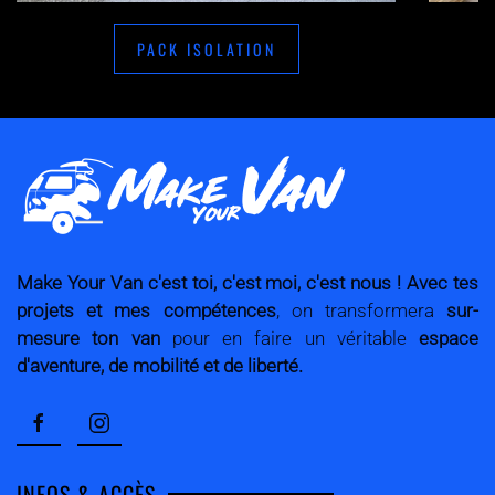
PACK ISOLATION
Make Your Van
c'est toi, c'est moi, c'est nous !
Avec tes
projets et mes compétences
, on transformera
sur-
mesure
ton van
pour en faire un véritable
espace
d'aventure, de mobilité et de liberté.
INFOS & ACCÈS